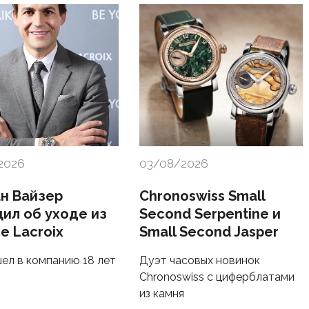
2026
03/08/2026
н Вайзер
Chronoswiss Small
ил об уходе из
Second Serpentine и
e Lacroix
Small Second Jasper
ел в компанию 18 лет
Дуэт часовых новинок
Chronoswiss с циферблатами
из камня