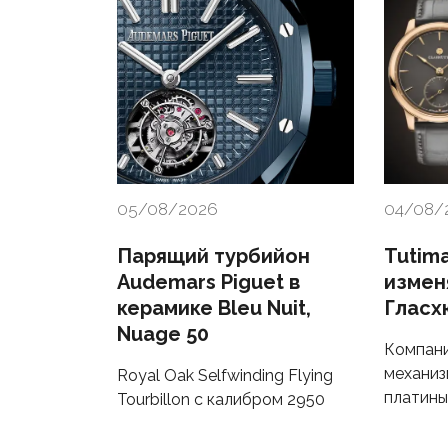
05/08/2026
04/08/
Парящий турбийон
Tutima
Audemars Piguet в
измен
керамике Bleu Nuit,
Гласх
Nuage 50
Компани
механиз
Royal Oak Selfwinding Flying
платины
Tourbillon с калибром 2950