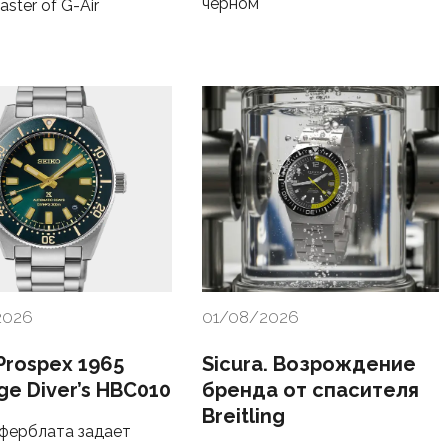
черном
ster of G-Air
2026
01/08/2026
Prospex 1965
Sicura. Возрождение
ge Diver’s HBC010
бренда от спасителя
Breitling
ферблата задает