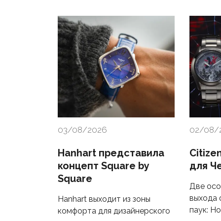
03/08/2026
02/08/
Hanhart представила
Citize
концепт Square by
для Ч
Square
Две осо
выхода 
Hanhart выходит из зоны
паук: Н
комфорта для дизайнерского