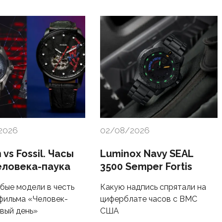
2026
02/08/2026
n vs Fossil. Часы
Luminox Navy SEAL
еловека-паука
3500 Semper Fortis
бые модели в честь
Какую надпись спрятали на
фильма «Человек-
циферблате часов с ВМС
овый день»
США