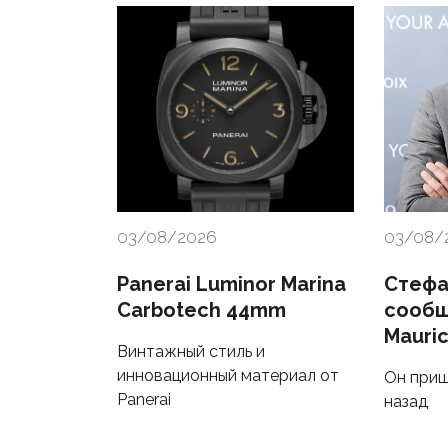
03/08/2026
03/08/
Panerai Luminor Marina
Стефа
Carbotech 44mm
сообщ
Mauric
Винтажный стиль и
инновационный материал от
Он приш
Panerai
назад