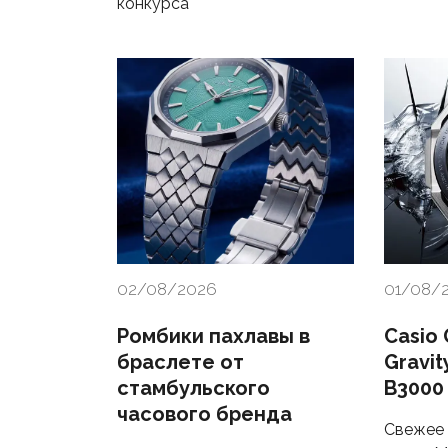
конкурса
02/08/2026
01/08/
Ромбики пахлавы в
Casio
браслете от
Gravi
стамбульского
B3000
часового бренда
Свежее 