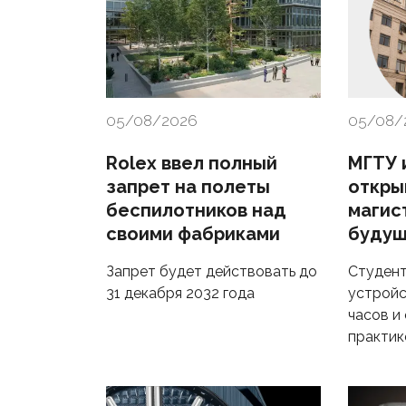
05/08/2026
05/08/
Rolex ввел полный
МГТУ и
запрет на полеты
откры
беспилотников над
магис
своими фабриками
будущ
Запрет будет действовать до
Студент
31 декабря 2032 года
устройс
часов и
практик