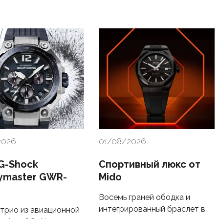
2026
01/08/2026
 G-Shock
Спортивный люкс от
tymaster GWR-
Mido
Восемь граней ободка и
интегрированный браслет в
трио из авиационной