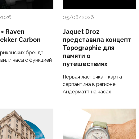
2026
05/08/2026
 × Raven
Jaquet Droz
rekker Carbon
представила концепт
Topographie для
риканских бренда
памяти о
вили часы с функцией
путешествиях
Первая ласточка - карта
серпантина в регионе
Андерматт на часах