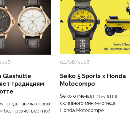
2026
04/08/2026
 Glashütte
Seiko 5 Sports x Honda
яет традициям
Motocompo
ютте
Seiko отмечает 45-летие
складного мини-мопеда
я представила новый
Honda Motocompo
м без трехчетвертной