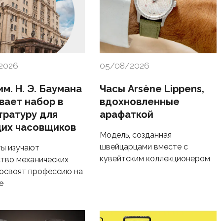
2026
05/08/2026
м. Н. Э. Баумана
Часы Arsène Lippens,
вает набор в
вдохновленные
тратуру для
арафаткой
их часовщиков
Модель, созданная
швейцарцами вместе с
ы изучают
кувейтским коллекционером
тво механических
 освоят профессию на
е