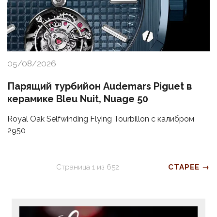
05/08/2026
Парящий турбийон Audemars Piguet в
керамике Bleu Nuit, Nuage 50
Royal Oak Selfwinding Flying Tourbillon с калибром
2950
Страница
1
из
652
СТАРЕЕ →