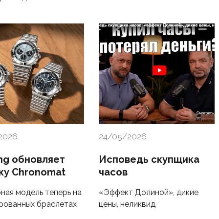
2026
24/05/2026
ing обновляет
Исповедь скупщика
ку Chronomat
часов
ная модель теперь на
«Эффект Долиной», дикие
рованных браслетах
цены, неликвид