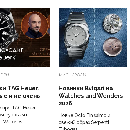
2026
14/04/2026
ки TAG Heuer.
Новинки Bvlgari на
ые и не очень
Watches and Wonders
2026
 про TAG Heuer с
м Руновым из
Новые Octo Finissimo и
t Watches
свежий образ Serpenti
Tubogas