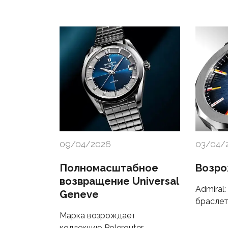
09/04/2026
03/04/
Полномасштабное
Возро
возвращение Universal
Admiral:
Geneve
браслет
Марка возрождает
коллекцию Polerouter