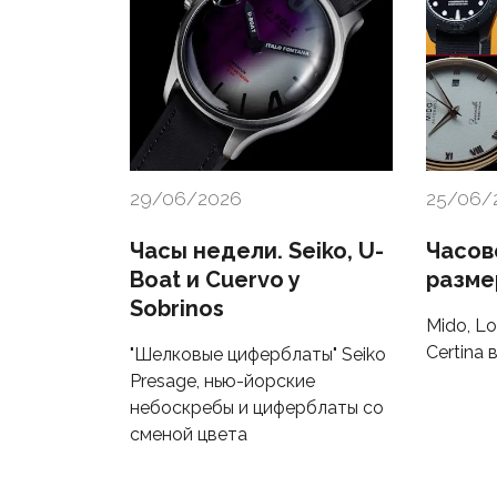
29/06/2026
25/06/
Часы недели. Seiko, U-
Часов
Boat и Cuervo y
разме
Sobrinos
Mido, Lo
Certina
"Шелковые циферблаты" Seiko
Presage, нью-йорские
небоскребы и циферблаты со
сменой цвета