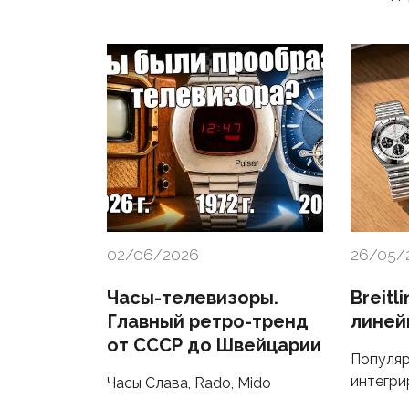
02/06/2026
26/05/
Часы-телевизоры.
Breitl
Главный ретро-тренд
линей
от СССР до Швейцарии
Популяр
интегри
Часы Слава, Rado, Mido