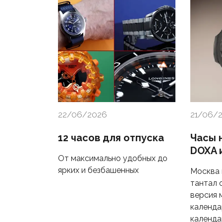
22/06/2026
21/06/
12 часов для отпуска
Часы 
DOXA и
От максимально удобных до
ярких и безбашенных
Москва 
тантал о
версия 
календа
календа