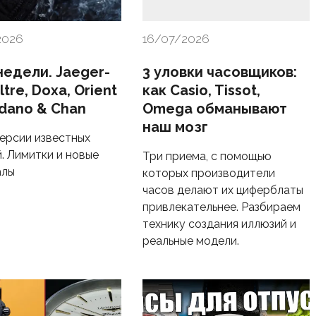
2026
16/07/2026
недели. Jaeger-
3 уловки часовщиков:
tre, Doxa, Orient
как Casio, Tissot,
edano & Chan
Omega обманывают
наш мозг
ерсии известных
. Лимитки и новые
Три приема, с помощью
алы
которых производители
часов делают их циферблаты
привлекательнее. Разбираем
технику создания иллюзий и
реальные модели.