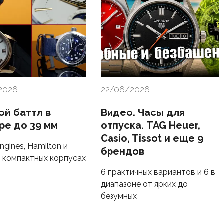
2026
22/06/2026
ой баттл в
Видео. Часы для
ре до 39 мм
отпуска. TAG Heuer,
Casio, Tissot и еще 9
ngines, Hamilton и
брендов
 в компактных корпусах
6 практичных вариантов и 6 в
диапазоне от ярких до
безумных