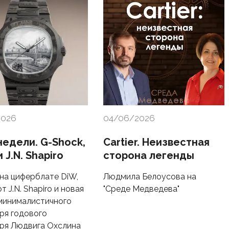
2026
04/06/2026
недели. G-Shock,
Cartier. Неизвестная
 J.N. Shapiro
сторона легенды
на циферблате DiW,
Людмила Белоусова на
т J.N. Shapiro и новая
"Среде Медведева"
минималистичного
ря годового
ря Людвига Охслина