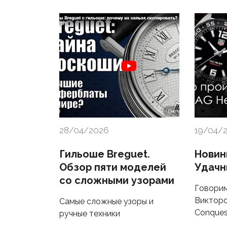
28/04/2026
19/04/
Гильоше Breguet.
Новин
Обзор пяти моделей
Удачн
со сложными узорами
Говорим
Викторо
Самые сложные узоры и
Conques
ручные техники