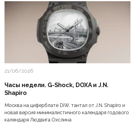
21/06/2026
Часы недели. G-Shock, DOXA и J.N.
Shapiro
Москва на циферблате DiW, тантал от J.N. Shapiro и
новая версия минималистичного календаря годового
календаря Людвига Охслина