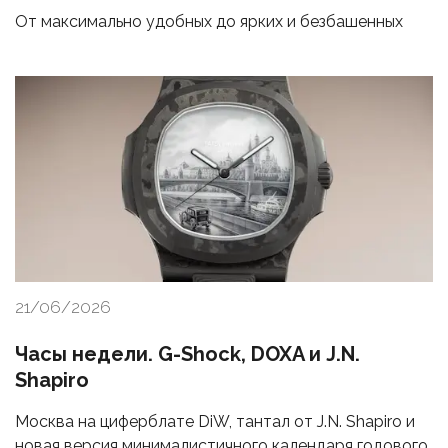
От максимально удобных до ярких и безбашенных
21/06/2026
Часы недели. G-Shock, DOXA и J.N.
Shapiro
Москва на циферблате DiW, тантал от J.N. Shapiro и
новая версия минималистичного календаря годового