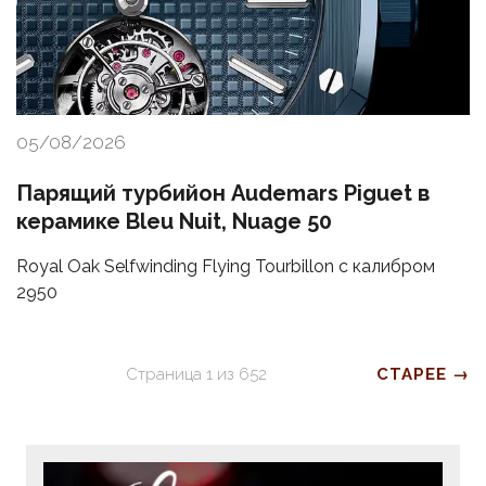
05/08/2026
Парящий турбийон Audemars Piguet в
керамике Bleu Nuit, Nuage 50
Royal Oak Selfwinding Flying Tourbillon с калибром
2950
Страница
1
из
652
СТАРЕЕ →