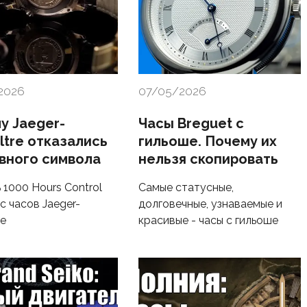
2026
07/05/2026
у Jaeger-
Часы Breguet с
ltre отказались
гильоше. Почему их
авного символа
нельзя скопировать
 1000 Hours Control
Самые статусные,
с часов Jaeger-
долговечные, узнаваемые и
re
красивые - часы с гильоше