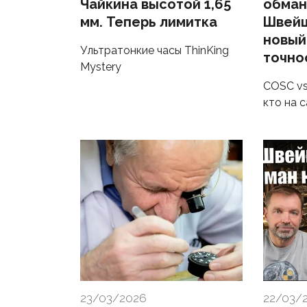
Чайкина высотой 1,65
обман
мм. Теперь лимитка
Швейц
новый
Ультратонкие часы ThinKing
точно
Mystery
COSC vs
кто на 
23/03/2026
22/03/