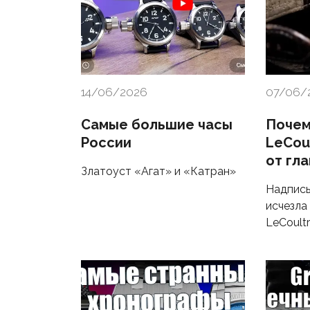
14/06/2026
07/06/
Самые большие часы
Почем
России
LeCou
от гл
Златоуст «Агат» и «Катран»
Надпись
исчезла 
LeCoult