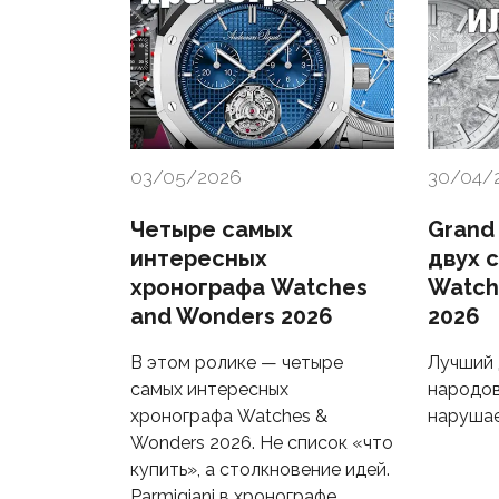
03/05/2026
30/04/
Четыре самых
Grand 
интересных
двух 
хронографа Watches
Watch
and Wonders 2026
2026
В этом ролике — четыре
Лучший 
самых интересных
народов
хронографа Watches &
нарушае
Wonders 2026. Не список «что
купить», а столкновение идей.
Parmigiani в хронографе