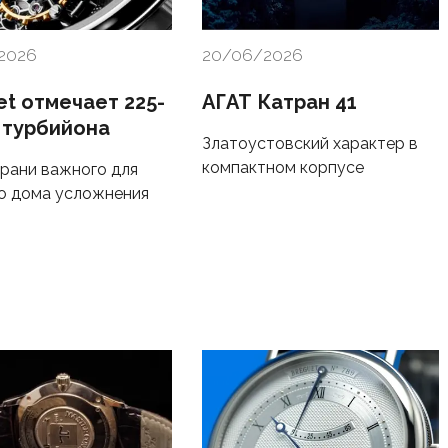
2026
20/06/2026
et отмечает 225-
АГАТ Катран 41
 турбийона
Златоустовский характер в
компактном корпусе
грани важного для
о дома усложнения