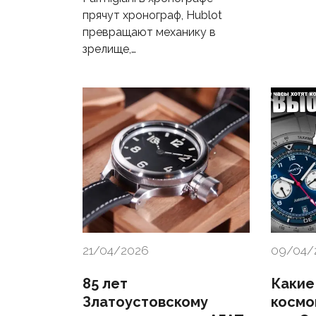
прячут хронограф, Hublot
превращают механику в
зрелище,…
21/04/2026
09/04/
85 лет
Какие
Златоустовскому
космо