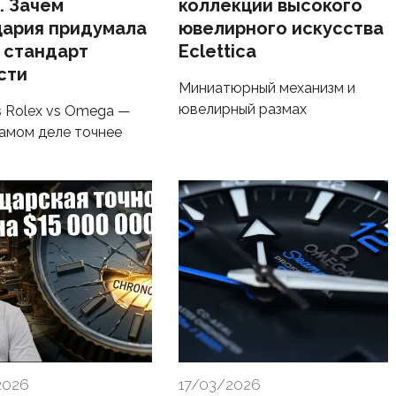
. Зачем
коллекции высокого
ария придумала
ювелирного искусства
 стандарт
Eclettica
сти
Миниатюрный механизм и
ювелирный размах
 Rolex vs Omega —
самом деле точнее
2026
17/03/2026