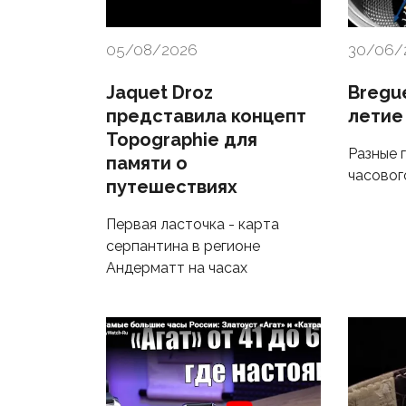
05/08/2026
30/06/
Jaquet Droz
Bregu
представила концепт
летие
Topographie для
Разные 
памяти о
часовог
путешествиях
Первая ласточка - карта
серпантина в регионе
Андерматт на часах