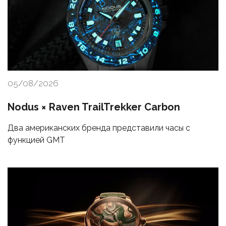
05/08/2026
Nodus × Raven TrailTrekker Carbon
Два американских бренда представили часы с
функцией GMT