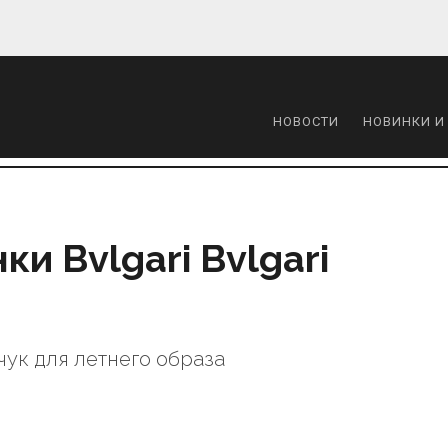
НОВОСТИ
НОВИНКИ И
и Bvlgari Bvlgari
чук для летнего образа