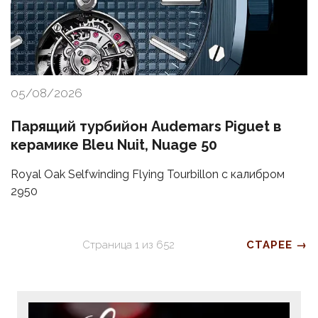
05/08/2026
Парящий турбийон Audemars Piguet в
керамике Bleu Nuit, Nuage 50
Royal Oak Selfwinding Flying Tourbillon с калибром
2950
Страница
1
из
652
СТАРЕЕ →