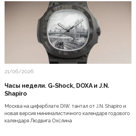
21/06/2026
Часы недели. G-Shock, DOXA и J.N.
Shapiro
Москва на циферблате DiW, тантал от J.N. Shapiro и
новая версия минималистичного календаря годового
календаря Людвига Охслина