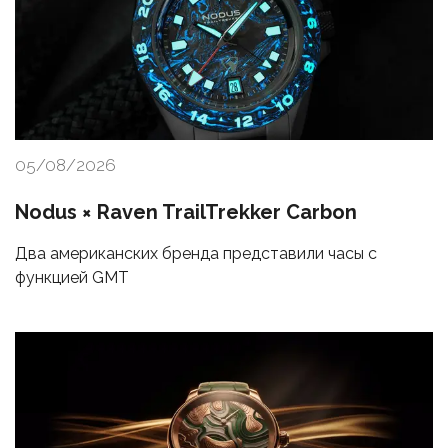
05/08/2026
Nodus × Raven TrailTrekker Carbon
Два американских бренда представили часы с
функцией GMT