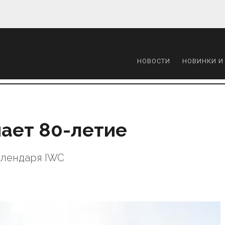
НОВОСТИ
НОВИНКИ И
чает 80-летие
алендаря IWC