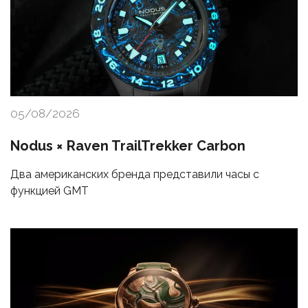
05/08/2026
Nodus × Raven TrailTrekker Carbon
Два американских бренда представили часы с
функцией GMT