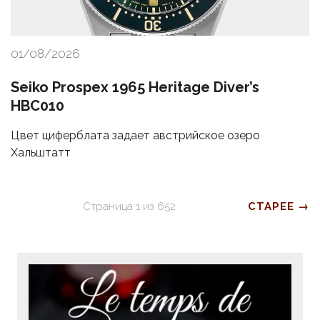
01/08/2026
Seiko Prospex 1965 Heritage Diver’s
HBC010
Цвет циферблата задает австрийское озеро
Хальштатт
Страница
1
из
652
СТАРЕЕ →