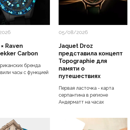
2026
05/08/2026
 × Raven
Jaquet Droz
rekker Carbon
представила концепт
Topographie для
риканских бренда
памяти о
вили часы с функцией
путешествиях
Первая ласточка - карта
серпантина в регионе
Андерматт на часах