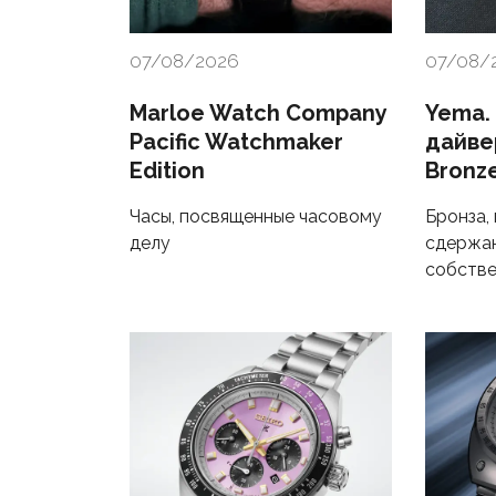
07/08/2026
07/08/
Marloe Watch Company
Yema.
Pacific Watchmaker
дайве
Edition
Bronz
Часы, посвященные часовому
Бронза,
делу
сдержан
собстве