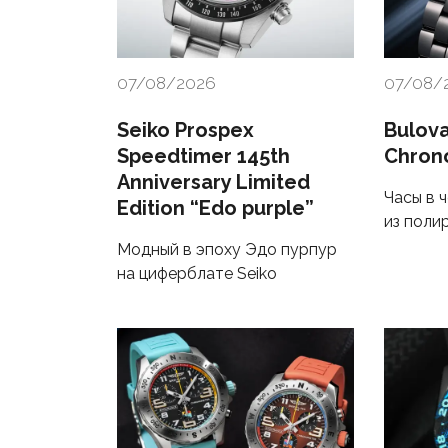
07/08/2026
07/08/
Seiko Prospex
Bulova
Speedtimer 145th
Chron
Anniversary Limited
Часы в 
Edition “Edo purple”
из поли
Модный в эпоху Эдо пурпур
на циферблате Seiko