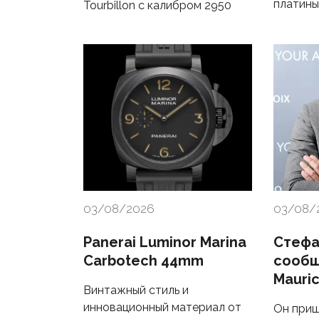
платины
Tourbillon с калибром 2950
03/08/2026
03/08/
Panerai Luminor Marina
Стефа
Carbotech 44mm
сообщ
Mauric
Винтажный стиль и
инновационный материал от
Он приш