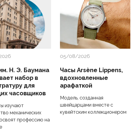
2026
05/08/2026
м. Н. Э. Баумана
Часы Arsène Lippens,
вает набор в
вдохновленные
тратуру для
арафаткой
их часовщиков
Модель, созданная
швейцарцами вместе с
ы изучают
кувейтским коллекционером
тво механических
 освоят профессию на
е