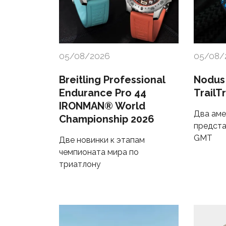
05/08/2026
05/08/
Breitling Professional
Nodus
Endurance Pro 44
TrailT
IRONMAN® World
Два аме
Championship 2026
предста
GMT
Две новинки к этапам
чемпионата мира по
триатлону