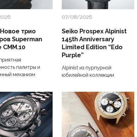
2026
07/08/2026
 Новое трио
Seiko Prospex Alpinist
ров Superman
145th Anniversary
e CMM.10
Limited Edition “Edo
Purple”
 приятная
ность палитры и
Alpinist из пурпурной
нный механизм
юбилейной коллекции