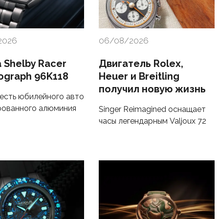
2026
06/08/2026
 Shelby Racer
Двигатель Rolex,
ograph 96K118
Heuer и Breitling
получил новую жизнь
честь юбилейного авто
рованного алюминия
Singer Reimagined оснащает
часы легендарным Valjoux 72