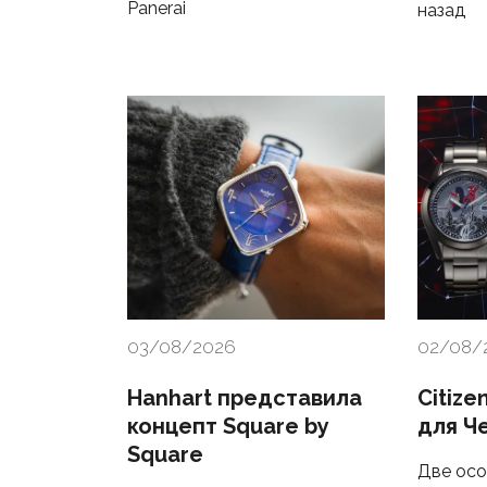
Panerai
назад
03/08/2026
02/08/
Hanhart представила
Citize
концепт Square by
для Ч
Square
Две осо