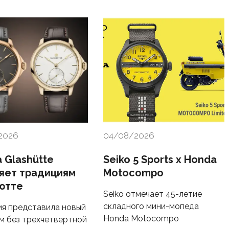
2026
04/08/2026
 Glashütte
Seiko 5 Sports x Honda
яет традициям
Motocompo
ютте
Seiko отмечает 45-летие
складного мини-мопеда
я представила новый
Honda Motocompo
м без трехчетвертной