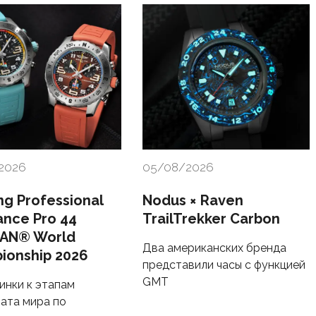
2026
05/08/2026
ing Professional
Nodus × Raven
ance Pro 44
TrailTrekker Carbon
AN® World
Два американских бренда
ionship 2026
представили часы с функцией
GMT
инки к этапам
ата мира по