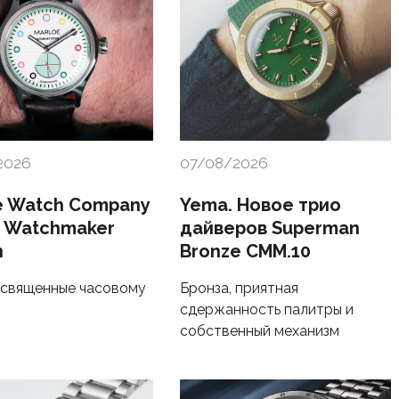
2026
07/08/2026
e Watch Company
Yema. Новое трио
c Watchmaker
дайверов Superman
n
Bronze CMM.10
освященные часовому
Бронза, приятная
сдержанность палитры и
собственный механизм