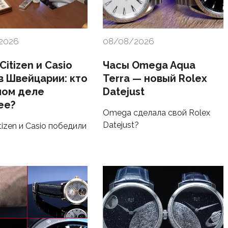
2026
08/08/2026
 Citizen и Casio
Часы Omega Aqua
в Швейцарии: кто
Terra — новый Rolex
мом деле
Datejust
ее?
Omega сделала свой Rolex
Datejust?
itizen и Casio победили