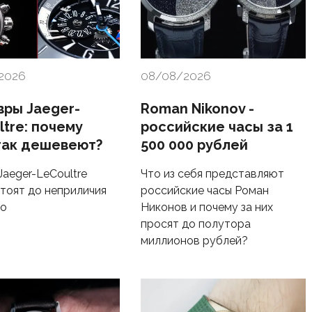
2026
08/08/2026
ры Jaeger-
Roman Nikonov -
ltre: почему
российские часы за 1
так дешевеют?
500 000 рублей
Jaeger-LeCoultre
Что из себя представляют
стоят до неприличия
российские часы Роман
го
Никонов и почему за них
просят до полутора
миллионов рублей?