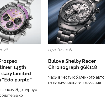
2026
07/08/2026
Prospex
Bulova Shelby Racer
timer 145th
Chronograph 96K118
rsary Limited
Часы в честь юбилейного авто
n “Edo purple”
из полированного алюминия
в эпоху Эдо пурпур
рблате Seiko