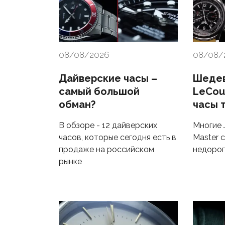
08/08/2026
08/08/
Дайверские часы –
Шедев
самый большой
LeCou
обман?
часы 
В обзоре - 12 дайверских
Многие 
часов, которые сегодня есть в
Master 
продаже на российском
недоро
рынке