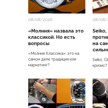
08/08/2026
08/08/
«Молния» назвала это
Seiko,
классикой. Но есть
проти
вопросы
на са
сильн
«Молния Классика»: это на
самом деле традиция или
Seiko, C
маркетинг?
кризис?