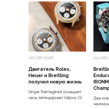
06/08/2026
05/08/
Двигатель Rolex,
Breitl
Heuer и Breitling
Endur
получил новую жизнь
IRONM
Champ
Singer Reimagined оснащает
часы легендарным Valjoux 72
Две нов
чемпион