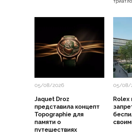
триатл
05/08/2026
05/08/
Jaquet Droz
Rolex
представила концепт
запре
Topographie для
беспи
памяти о
своим
путешествиях