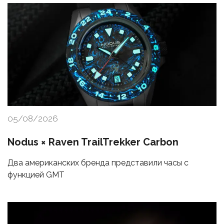
05/08/2026
Nodus × Raven TrailTrekker Carbon
Два американских бренда представили часы с
функцией GMT