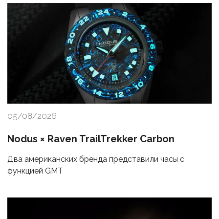
05/08/2026
Nodus × Raven TrailTrekker Carbon
Два американских бренда представили часы с
функцией GMT