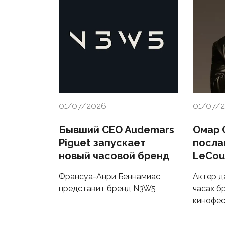
01/07/2026
01/07/
Бывший CEO Audemars
Омар 
Piguet запускает
посла
новый часовой бренд
LeCou
Франсуа-Анри Беннамиас
Актер д
представит бренд N3W5
часах б
кинофес