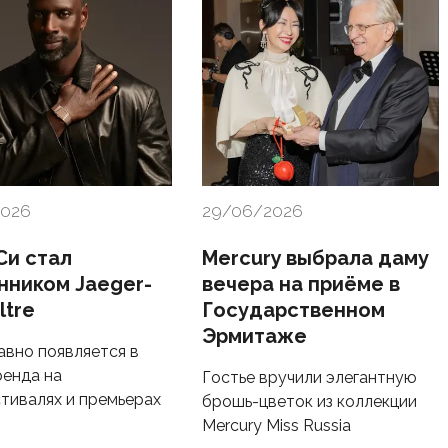
2026
29/06/2026
Си стал
Mercury выбрала даму
нником Jaeger-
вечера на приёме в
ltre
Государственном
Эрмитаже
авно появляется в
ренда на
Гостье вручили элегантную
тивалях и премьерах
брошь-цветок из коллекции
Mercury Miss Russia