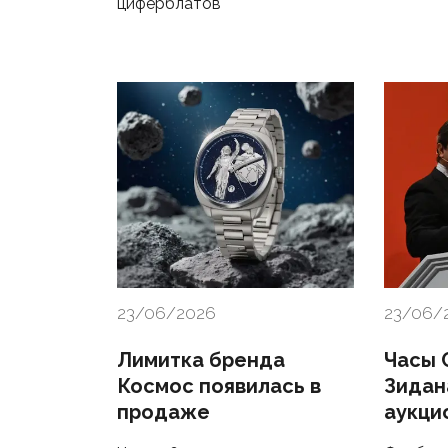
циферблатов
23/06/2026
23/06/
Лимитка бренда
Часы 
Космос появилась в
Зидан
продаже
аукци