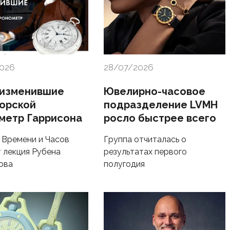
2026
28/07/2026
 изменившие
Ювелирно-часовое
морской
подразделение LVMH
метр Гаррисона
росло быстрее всего
 Времени и Часов
Группа отчиталась о
 лекция Рубена
результатах первого
ова
полугодия