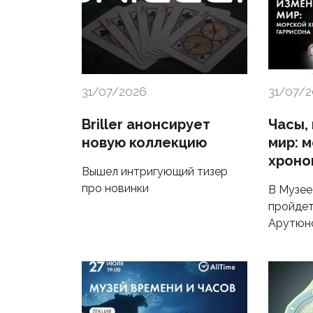
31/07/2026
31/07/
Briller анонсирует
Часы,
новую коллекцию
мир: 
хроно
Вышел интригующий тизер
про новинки
В Музее
пройдет
Арутюн