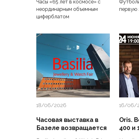
Часы «65 лет в космосе» с
Футболи
неординарным объемным
первую 
циферблатом
18/06/2026
16/06/
Часовая выставка в
Oris. 
Базеле возвращается
400 и 