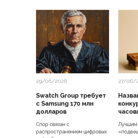
29/06/2026
27/06/
Swatch Group требует
Назва
с Samsung 170 млн
конку
долларов
часов
Спор связан с
Лучшим 
распространением цифровых
«подве