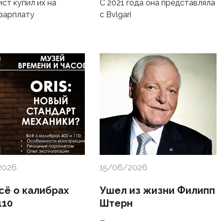
ст купил их на
С 2021 года она представляла
зарплату
с Bvlgari
2026
15/06/2026
Всё о калибрах
Ушел из жизни Филипп
110
Штерн