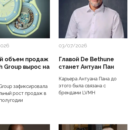
2026
03/07/2026
й объем продаж
Главой De Bethune
h Group вырос на
станет Антуан Пан
Карьера Антуана Пана до
этого была связана с
Group зафиксировала
брендами LVMH
льный рост продаж в
полугодии