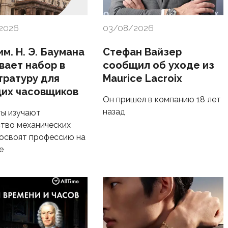
2026
03/08/2026
м. Н. Э. Баумана
Стефан Вайзер
вает набор в
сообщил об уходе из
тратуру для
Maurice Lacroix
их часовщиков
Он пришел в компанию 18 лет
назад
ы изучают
тво механических
 освоят профессию на
е