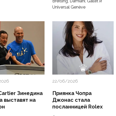
Breitling, Damiani, Gallet и
Universal Genève
2026
22/06/2026
Cartier Зинедина
Приянка Чопра
а выставят на
Джонас стала
он
посланницей Rolex