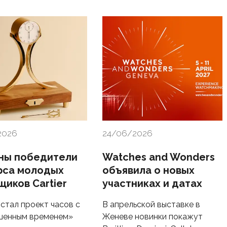
2026
24/06/2026
ны победители
Watches and Wonders
рса молодых
объявила о новых
щиков Cartier
участниках и датах
стал проект часов с
В апрельской выставке в
шенным временем»
Женеве новинки покажут