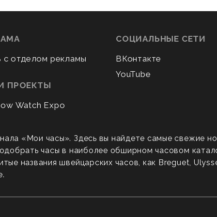
ЛАМА
СОЦИАЛЬНЫЕ СЕТИ
ь с отделом рекламы
ВКонтакте
YouTube
И ПРОЕКТЫ
ow Watch Expo
нала «Мои часы». Здесь вы найдете самые свежие н
 подобрать часы в наиболее обширном часовом катал
ые названия швейцарских часов, как Breguet, Ulysse N
е.