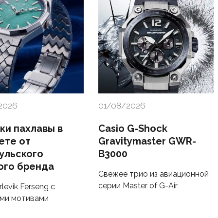
2026
01/08/2026
ки пахлавы в
Casio G-Shock
ете от
Gravitymaster GWR-
ульского
B3000
ого бренда
Свежее трио из авиационной
серии Master of G-Air
levik Ferseng с
ми мотивами