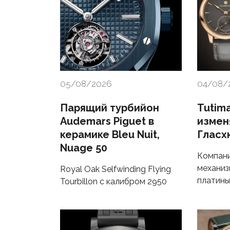
05/08/2026
04/08/
Парящий турбийон
Tutima
Audemars Piguet в
измен
керамике Bleu Nuit,
Гласх
Nuage 50
Компани
механиз
Royal Oak Selfwinding Flying
платины
Tourbillon с калибром 2950