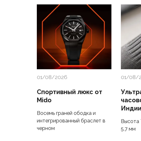
01/08/2026
01/08/
Спортивный люкс от
Ультр
Mido
часов
Инди
Восемь граней ободка и
интегрированный браслет в
Высота T
черном
5,7 мм