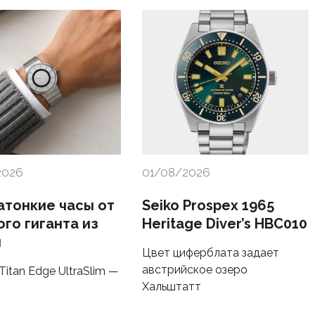
2026
01/08/2026
атонкие часы от
Seiko Prospex 1965
ого гиганта из
Heritage Diver’s HBC010
и
Цвет циферблата задает
австрийское озеро
itan Edge UltraSlim —
Хальштатт