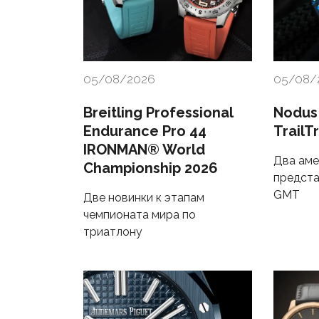
05/08/2026
05/08/
Breitling Professional
Nodus
Endurance Pro 44
TrailT
IRONMAN® World
Два аме
Championship 2026
предста
GMT
Две новинки к этапам
чемпионата мира по
триатлону