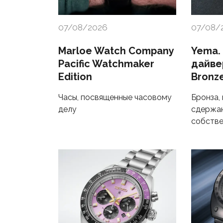
07/08/2026
07/08/
Marloe Watch Company
Yema.
Pacific Watchmaker
дайве
Edition
Bronz
Часы, посвященные часовому
Бронза,
делу
сдержан
собстве