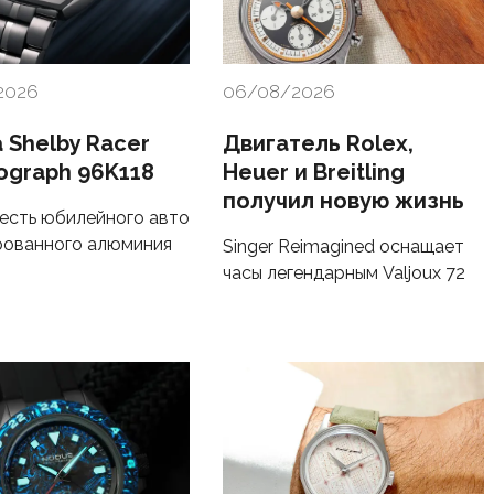
2026
06/08/2026
 Shelby Racer
Двигатель Rolex,
ograph 96K118
Heuer и Breitling
получил новую жизнь
честь юбилейного авто
рованного алюминия
Singer Reimagined оснащает
часы легендарным Valjoux 72