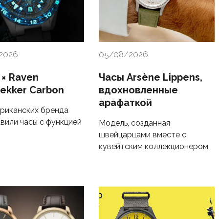
2026
05/08/2026
 × Raven
Часы Arsène Lippens,
rekker Carbon
вдохновленные
арафаткой
риканских бренда
вили часы с функцией
Модель, созданная
швейцарцами вместе с
кувейтским коллекционером