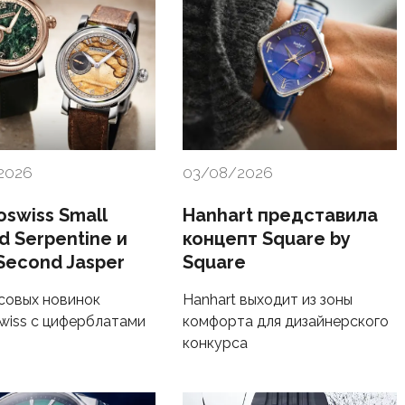
2026
03/08/2026
swiss Small
Hanhart представила
d Serpentine и
концепт Square by
Second Jasper
Square
совых новинок
Hanhart выходит из зоны
wiss с циферблатами
комфорта для дизайнерского
я
конкурса