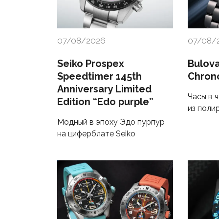
07/08/2026
07/08/
Seiko Prospex
Bulova
Speedtimer 145th
Chron
Anniversary Limited
Часы в 
Edition “Edo purple”
из поли
Модный в эпоху Эдо пурпур
на циферблате Seiko