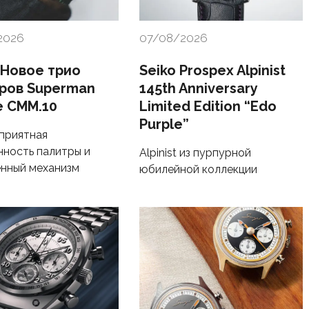
2026
07/08/2026
 Новое трио
Seiko Prospex Alpinist
ров Superman
145th Anniversary
e CMM.10
Limited Edition “Edo
Purple”
 приятная
ность палитры и
Alpinist из пурпурной
нный механизм
юбилейной коллекции