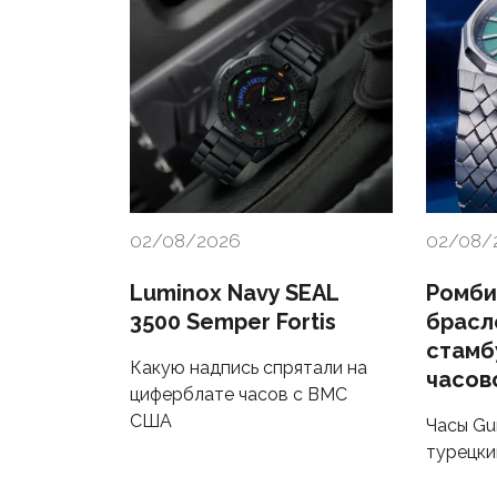
02/08/2026
02/08/
Luminox Navy SEAL
Ромби
3500 Semper Fortis
брасл
стамб
Какую надпись спрятали на
часов
циферблате часов с ВМС
США
Часы Gur
турецки