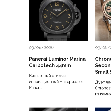
03/08/2026
03/08/
Panerai Luminor Marina
Chrono
Carbotech 44mm
Secon
Small 
Винтажный стиль и
инновационный материал от
Дуэт ча
Panerai
Chronos
из камн