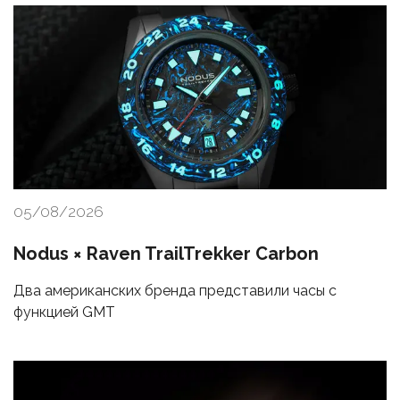
05/08/2026
Nodus × Raven TrailTrekker Carbon
Два американских бренда представили часы с
функцией GMT