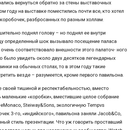
ались вернуться обратно за стены выставочных
ом году на выставке поместились почти все, кто хотел
 коробочек, разбросанных по разным холлам.
шительно поднял голову – но поднял ее внутри
оду определенный шок вызывало посещение паласа
 очень соответствовало внешности этого палаточ- ного
жно было увидеть около двух десятков легендарных
нки на обычных столах, то в этом году такие
етить везде – разумеется, кроме первого павильона.
е своей тишиной и респектабельностью, вместо
 маленькие «коробки», вместившие целое собрание
rs DeMonaco, Steiway&Sons, экологичную Tempvs
чек 3-го, «индийского», павильона заняли Jacob&Co,
нный стиль презентации. Что уж говорить проставший