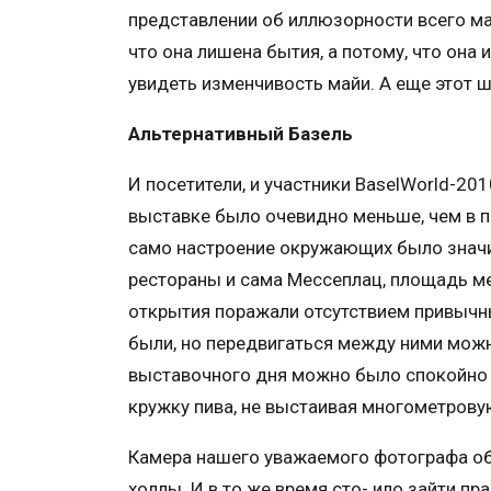
представлении об иллюзорности всего ма
что она лишена бытия, а потому, что она
увидеть изменчивость майи. А еще этот ш
Альтернативный Базель
И посетители, и участники BaselWorld-20
выставке было очевидно меньше, чем в п
само настроение окружающих было значи
рестораны и сама Мессеплац, площадь м
открытия поражали отсутствием привычны
были, но передвигаться между ними можн
выставочного дня можно было спокойно с
кружку пива, не выстаивая многометрову
Камера нашего уважаемого фотографа о
холлы. И в то же время сто- ило зайти п