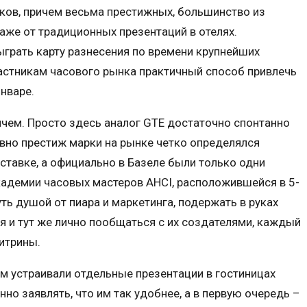
иков, причем весьма престижных, большинство из
аже от традиционных презентаций в отелях.
грать карту разнесения по времени крупнейших
астникам часового рынка практичный способ привлечь
нваре.
Ничем. Просто здесь аналог GTE достаточно спонтанно
авно престиж марки на рынке четко определялся
ставке, а официально в Базеле были только одни
адемии часовых мастеров AHCI, расположившейся в 5-
уть душой от пиара и маркетинга, подержать в руках
 и тут же лично пообщаться с их создателями, каждый
витрины.
ам устраивали отдельные презентации в гостиницах
нно заявлять, что им так удобнее, а в первую очередь –