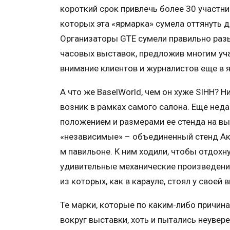
короткий срок привлечь более 30 участн
которых эта «ярмарка» сумела оттянуть д
Организаторы GTE сумели правильно разы
часовых выставок, предложив многим уч
внимание клиентов и журналистов еще в я
А что же BaselWorld, чем он хуже SIHH? 
возник в рамках самого салона. Еще нед
положением и размерами ее стенда на вы
«независимые» – объединенный стенд Ак
м павильоне. К ним ходили, чтобы отдохн
удивительные механические произведения
из которых, как в карауле, стоял у своей 
Те марки, которые по каким-либо причин
вокруг выставки, хоть и пытались неувере