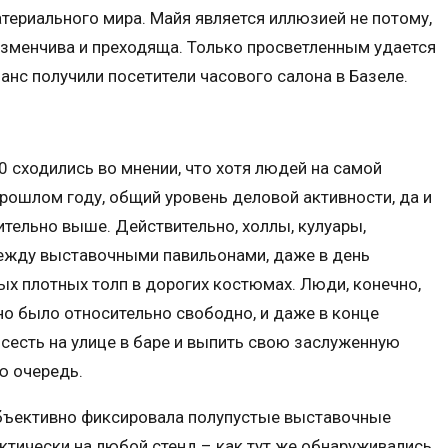
териального мира. Майя является иллюзией не потому,
 изменчива и преходяща. Только просветленным удается
анс получили посетители часового салона в Базеле.
10 сходились во мнении, что хотя людей на самой
рошлом году, общий уровень деловой активности, да и
тельно выше. Действительно, холлы, кулуары,
ежду выставочными павильонами, даже в день
х плотных толп в дорогих костюмах. Люди, конечно,
о было относительно свободно, и даже в конце
есть на улице в баре и выпить свою заслуженную
ю очередь.
бъективно фиксировала полупустые выставочные
рактически на любой стенд – как тут же обнаруживались