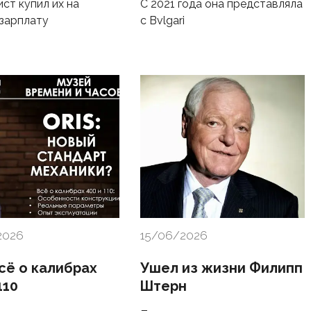
ст купил их на
С 2021 года она представляла
зарплату
с Bvlgari
2026
15/06/2026
Всё о калибрах
Ушел из жизни Филипп
110
Штерн