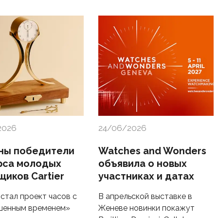
2026
24/06/2026
ны победители
Watches and Wonders
рса молодых
объявила о новых
щиков Cartier
участниках и датах
стал проект часов с
В апрельской выставке в
шенным временем»
Женеве новинки покажут