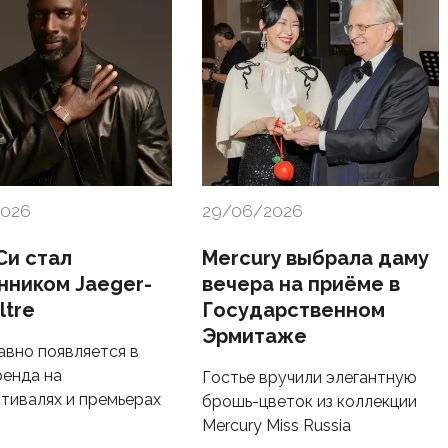
2026
29/06/2026
Си стал
Mercury выбрала даму
нником Jaeger-
вечера на приёме в
ltre
Государственном
Эрмитаже
авно появляется в
ренда на
Гостье вручили элегантную
тивалях и премьерах
брошь-цветок из коллекции
Mercury Miss Russia