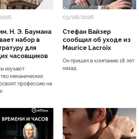
2026
03/08/2026
м. Н. Э. Баумана
Стефан Вайзер
вает набор в
сообщил об уходе из
тратуру для
Maurice Lacroix
их часовщиков
Он пришел в компанию 18 лет
назад
ы изучают
тво механических
 освоят профессию на
е