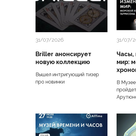
31/07/2026
31/07/
Briller анонсирует
Часы,
новую коллекцию
мир: 
хроно
Вышел интригующий тизер
про новинки
В Музее
пройдет
Арутюн