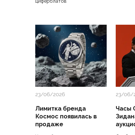
циферблатов
23/06/2026
23/06/
Лимитка бренда
Часы 
Космос появилась в
Зидан
продаже
аукци