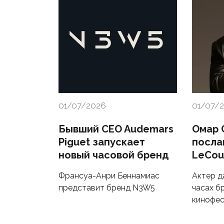
01/07/2026
01/07/
Бывший CEO Audemars
Омар 
Piguet запускает
посла
новый часовой бренд
LeCou
Франсуа-Анри Беннамиас
Актер д
представит бренд N3W5
часах б
кинофес