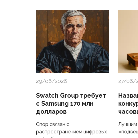
29/06/2026
27/06/
Swatch Group требует
Назва
с Samsung 170 млн
конку
долларов
часов
Спор связан с
Лучшим 
распространением цифровых
«подве