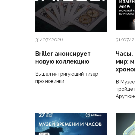
31/07/2026
31/07/
Briller анонсирует
Часы,
новую коллекцию
мир: 
хроно
Вышел интригующий тизер
про новинки
В Музее
пройдет
Арутюн