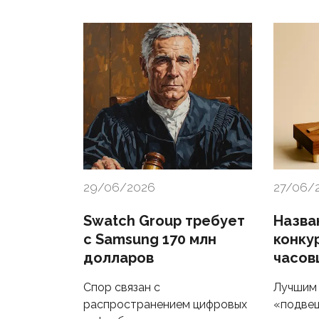
29/06/2026
27/06/
Swatch Group требует
Назва
с Samsung 170 млн
конку
долларов
часов
Спор связан с
Лучшим 
распространением цифровых
«подве