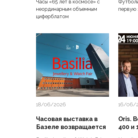
Часы «65 лет в космосе» с
Футболи
неординарным объемным
первую 
циферблатом
18/06/2026
16/06/
Часовая выставка в
Oris. 
Базеле возвращается
400 и 