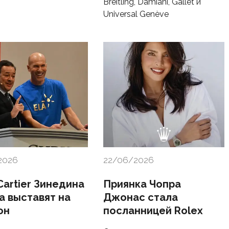
Breitling, Damiani, Gallet и
Universal Genève
2026
22/06/2026
Cartier Зинедина
Приянка Чопра
а выставят на
Джонас стала
он
посланницей Rolex