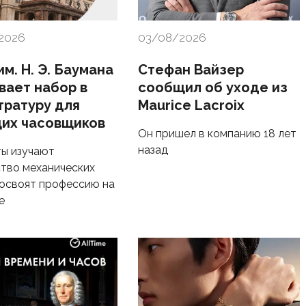
2026
03/08/2026
м. Н. Э. Баумана
Стефан Вайзер
вает набор в
сообщил об уходе из
тратуру для
Maurice Lacroix
их часовщиков
Он пришел в компанию 18 лет
назад
ы изучают
тво механических
 освоят профессию на
е