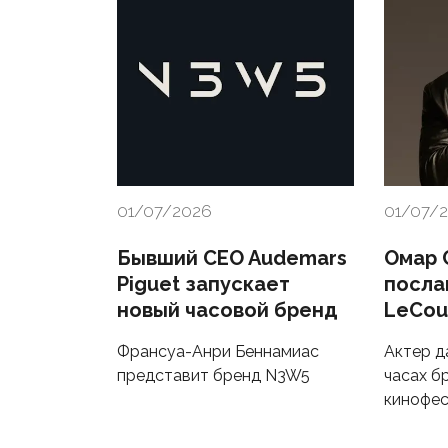
01/07/2026
01/07/
Бывший CEO Audemars
Омар 
Piguet запускает
посла
новый часовой бренд
LeCou
Франсуа-Анри Беннамиас
Актер д
представит бренд N3W5
часах б
кинофес