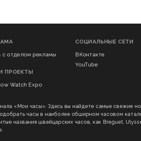
ЛАМА
СОЦИАЛЬНЫЕ СЕТИ
ь с отделом рекламы
ВКонтакте
YouTube
И ПРОЕКТЫ
ow Watch Expo
нала «Мои часы». Здесь вы найдете самые свежие н
 подобрать часы в наиболее обширном часовом катал
ые названия швейцарских часов, как Breguet, Ulysse N
е.