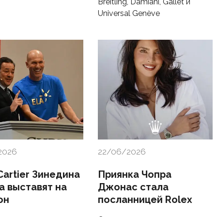
Breitling, Damiani, Gallet и
Universal Genève
2026
22/06/2026
Cartier Зинедина
Приянка Чопра
а выставят на
Джонас стала
он
посланницей Rolex