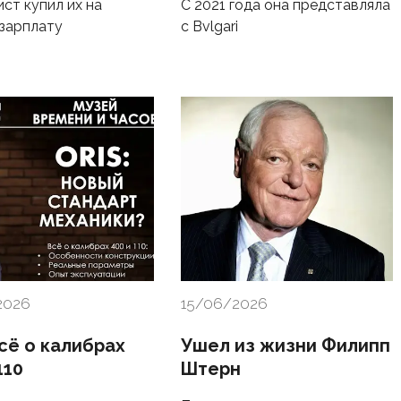
ст купил их на
С 2021 года она представляла
зарплату
с Bvlgari
2026
15/06/2026
Всё о калибрах
Ушел из жизни Филипп
110
Штерн