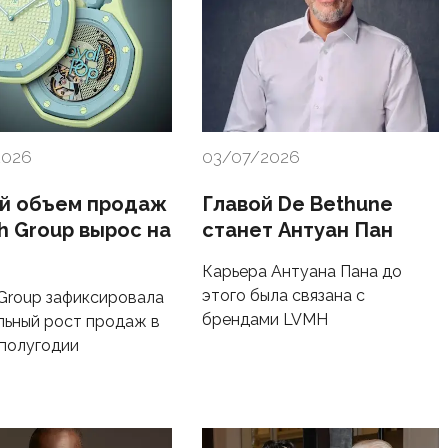
2026
03/07/2026
й объем продаж
Главой De Bethune
h Group вырос на
станет Антуан Пан
Карьера Антуана Пана до
этого была связана с
Group зафиксировала
брендами LVMH
льный рост продаж в
полугодии