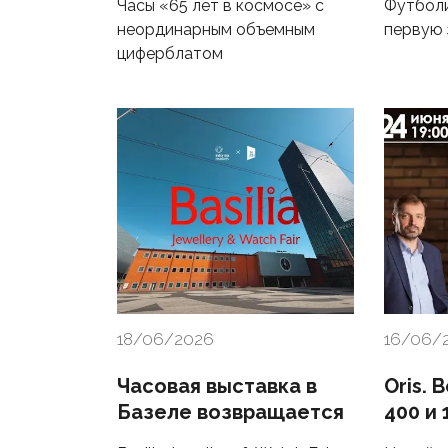
Часы «65 лет в космосе» с
Футболи
неординарным объемным
первую 
циферблатом
18/06/2026
16/06/
Часовая выставка в
Oris. 
Базеле возвращается
400 и 