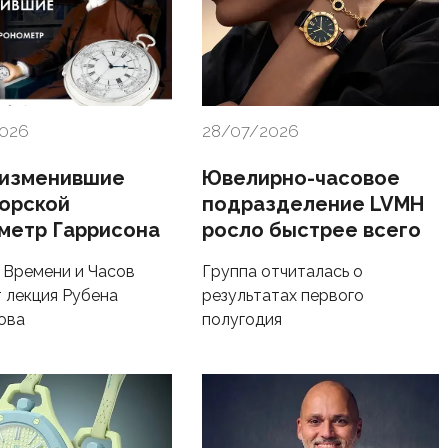
2026
28/07/2026
 изменившие
Ювелирно-часовое
морской
подразделение LVMH
метр Гаррисона
росло быстрее всего
 Времени и Часов
Группа отчиталась о
 лекция Рубена
результатах первого
ова
полугодия