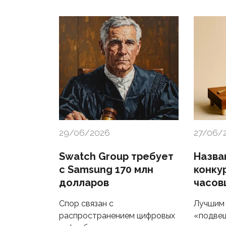
29/06/2026
27/06/
Swatch Group требует
Назва
с Samsung 170 млн
конку
долларов
часов
Спор связан с
Лучшим 
распространением цифровых
«подве