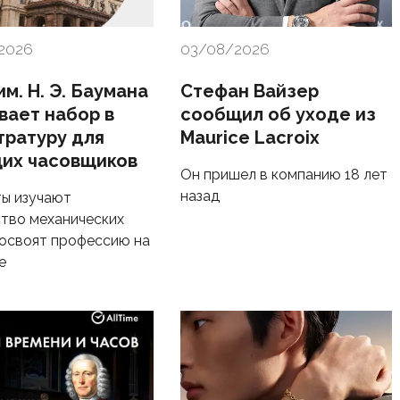
2026
03/08/2026
м. Н. Э. Баумана
Стефан Вайзер
вает набор в
сообщил об уходе из
тратуру для
Maurice Lacroix
их часовщиков
Он пришел в компанию 18 лет
назад
ы изучают
тво механических
 освоят профессию на
е