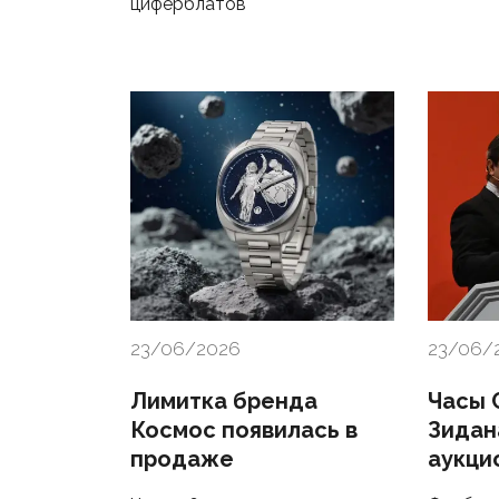
циферблатов
23/06/2026
23/06/
Лимитка бренда
Часы 
Космос появилась в
Зидан
продаже
аукци