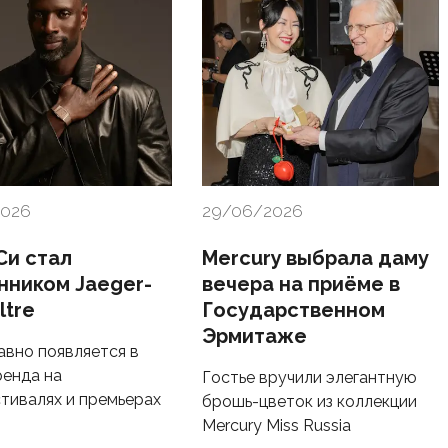
2026
29/06/2026
Си стал
Mercury выбрала даму
нником Jaeger-
вечера на приёме в
ltre
Государственном
Эрмитаже
авно появляется в
ренда на
Гостье вручили элегантную
тивалях и премьерах
брошь-цветок из коллекции
Mercury Miss Russia