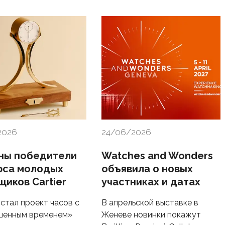
2026
24/06/2026
ны победители
Watches and Wonders
рса молодых
объявила о новых
щиков Cartier
участниках и датах
стал проект часов с
В апрельской выставке в
шенным временем»
Женеве новинки покажут