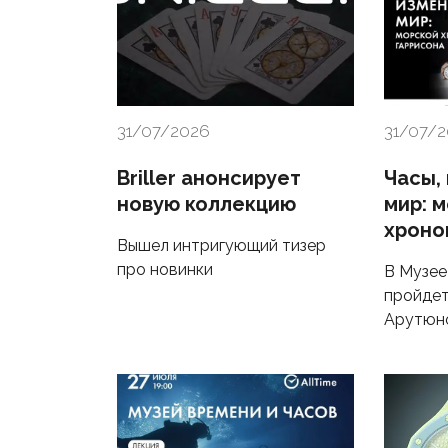
31/07/2026
31/07/
Briller анонсирует
Часы,
новую коллекцию
мир: 
хроно
Вышел интригующий тизер
про новинки
В Музее
пройдет
Арутюн