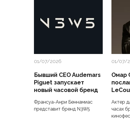
01/07/2026
01/07/
Бывший CEO Audemars
Омар 
Piguet запускает
посла
новый часовой бренд
LeCou
Франсуа-Анри Беннамиас
Актер д
представит бренд N3W5
часах б
кинофес