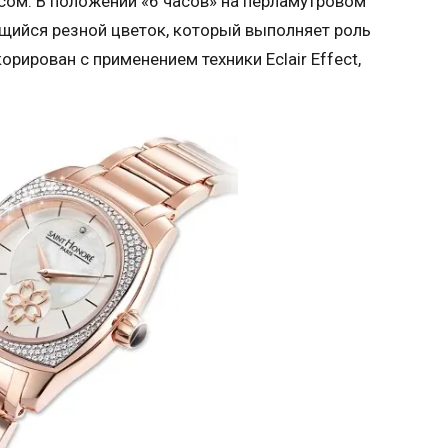
сом. В положении «6 часов» на перламутровом
ийся резной цветок, который выполняет роль
рирован с применением техники Eclair Effect,