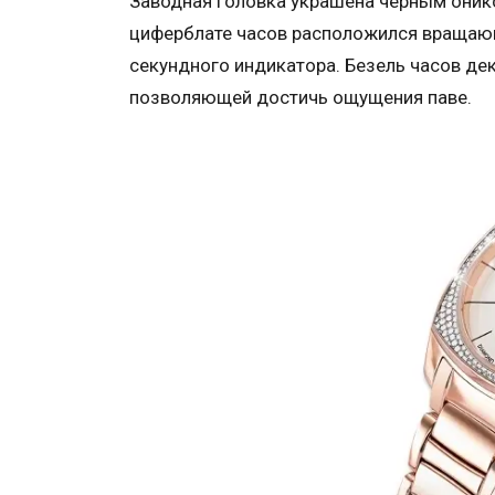
Заводная головка украшена черным оник
циферблате часов расположился вращающ
секундного индикатора. Безель часов деко
позволяющей достичь ощущения паве.