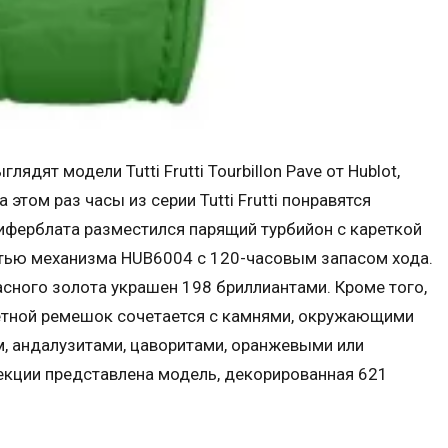
ядят модели Tutti Frutti Tourbillon Pave от Hublot,
том раз часы из серии Tutti Frutti понравятся
иферблата разместился парящий турбийон с кареткой
стью механизма HUB6004 с 120-часовым запасом хода.
асного золота украшен 198 бриллиантами. Кроме того,
етной ремешок сочетается с камнями, окружающими
, андалузитами, цаворитами, оранжевыми или
екции представлена модель, декорированная 621