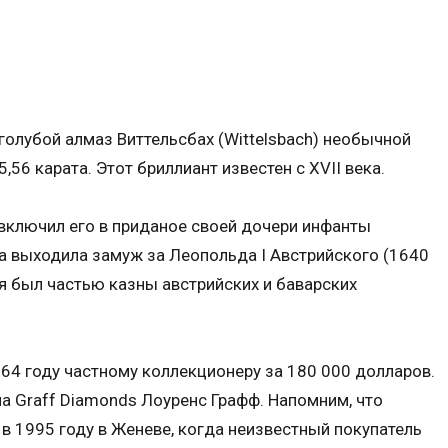
голубой алмаз Виттельсбах (Wittelsbach) необычной
,56 карата. Этот бриллиант известен с XVII века.
 включил его в приданое своей дочери инфанты
та выходила замуж за Леопольда I Австрийского (1640
мя был частью казны австрийских и баварских
64 году частному коллекционеру за 180 000 долларов.
а Graff Diamonds Лоуренс Графф. Напомним, что
в 1995 году в Женеве, когда неизвестный покупатель