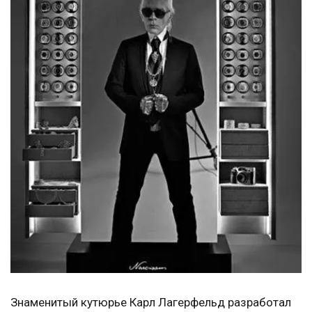
Знаменитый кутюрье Карл Лагерфельд разработал