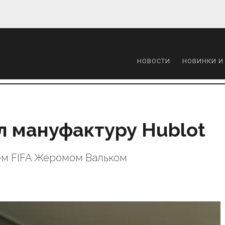
НОВОСТИ
НОВИНКИ И
л мануфактуру Hublot
ем FIFA Жеромом Вальком