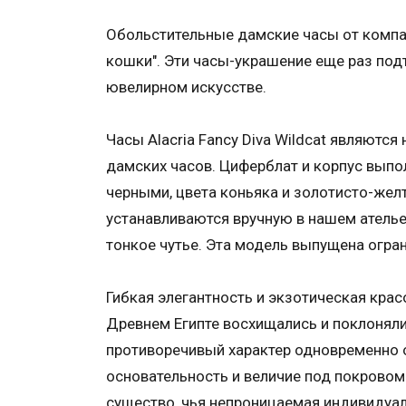
Обольстительные дамские часы от компани
кошки". Эти часы-украшение еще раз под
ювелирном искусстве.
Часы Alacria Fancy Diva Wildcat являют
дамских часов. Циферблат и корпус выпо
черными, цвета коньяка и золотисто-жел
устанавливаются вручную в нашем ателье.
тонкое чутье. Эта модель выпущена огра
Гибкая элегантность и экзотическая крас
Древнем Египте восхищались и поклонялис
противоречивый характер одновременно о
основательность и величие под покровом
существо, чья непроницаемая индивидуал