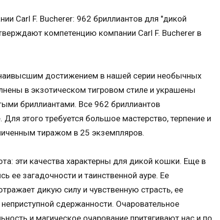
и Carl F. Bucherer: 962 бриллиантов для "дикой
тверждают компетенцию компании Carl F. Bucherer в
ся наивысшим достижением в нашей серии необычных
лнены в экзотическом тигровом стиле и украшены
тыми бриллиантами. Все 962 бриллиантов
 Для этого требуется большое мастерство, терпение и
ниченным тиражом в 25 экземпляров.
ота: эти качества характерны для дикой кошки. Еще в
ь ее загадочности и таинственной ауре. Ее
тражает дикую силу и чувственную страсть, ее
 неприступной сдержанности. Очаровательное
ьность и магическое очарование притягивают нас и по