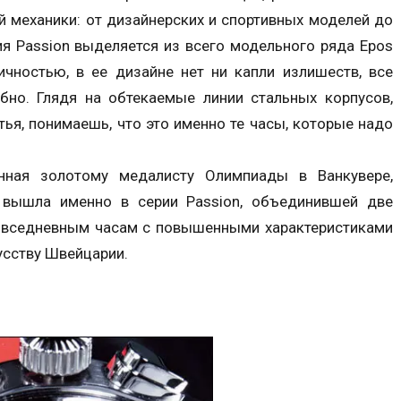
й механики: от дизайнерских и спортивных моделей до
я Passion выделяется из всего модельного ряда Epos
чностью, в ее дизайне нет ни капли излишеств, все
обно. Глядя на обтекаемые линии стальных корпусов,
ья, понимаешь, что это именно те часы, которые надо
енная золотому медалисту Олимпиады в Ванкувере,
вышла именно в серии Passion, объединившей две
повседневным часам с повышенными характеристиками
усству Швейцарии.