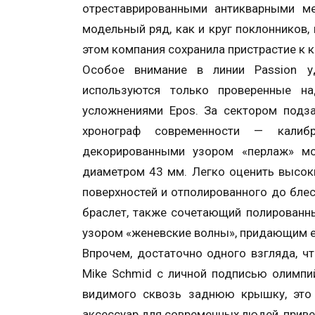
отреставрированными антикварными ме
модельный ряд, как и круг поклонников,
этом компания сохранила пристрастие к 
Особое внимание в линии Passion у
используются только проверенные н
усложнениями Epos. За сектором под
хронограф современности — кали
декорированными узором «перлаж» м
диаметром 43 мм. Легко оценить высок
поверхностей и отполированного до блес
браслет, также сочетающий полированн
узором «женевские волны», придающим 
Впрочем, достаточно одного взгляда, чт
Mike Schmid с личной подписью олимпи
видимого сквозь заднюю крышку, это 
аксессуар для современных людей, приве