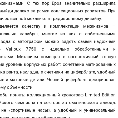
ханизмами. С тех пор Epos значительно расширила
 выйдя далеко за рамки коллекционных раритетов. При
качественной механике и традиционному дизайну.
деляется качеству и комплектации механизмов —
адежные калибры, многие из них с собственными
завода с автографом можно видеть самый надежный
бр Valjoux 7750 с идеально обработанными и
остами. Механизм помещен в эргономичный корпус
ий уровень корпусных работ: сочетание матированных
ка ранта, накладные счетчики на циферблате, удобный
ые и матовые детали. Черный циферблат декорирован
ему объемности.
обы понять: коллекционный хронограф Limited Edition
йского чемпиона на секторе автоматического завода,
не «спортивные часы», а удобный и универсальный
рженцев активного образа жизни.