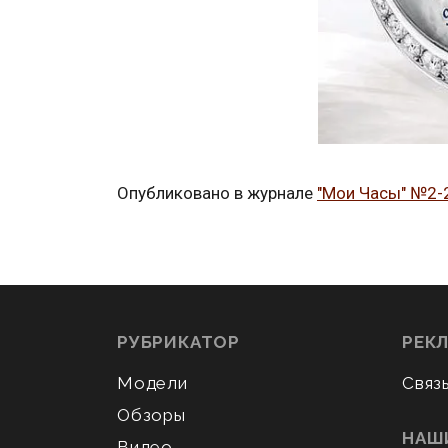
Опубликовано в журнале
"Мои Часы" №2-
РУБРИКАТОР
РЕК
Модели
Связ
Обзоры
НАШ
Видео