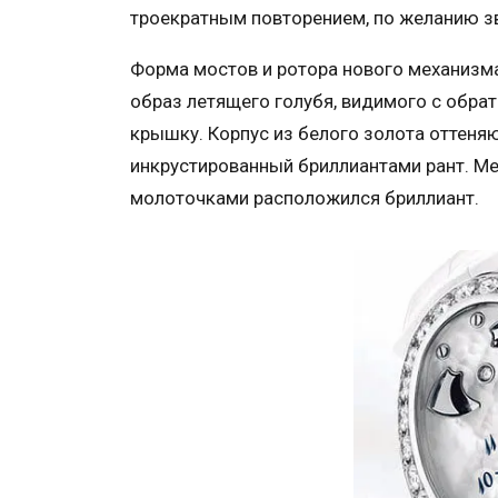
троекратным повторением, по желанию з
Форма мостов и ротора нового механизма
образ летящего голубя, видимого с обра
крышку. Корпус из белого золота оттеня
инкрустированный бриллиантами рант. М
молоточками расположился бриллиант.