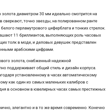
о золота диаметром 30 мм идеально смотрится на
в сверкают, точно звезды, на полированном ранте
белого перламутрового циферблата и тонких стрелок.
ашают 11 бриллиантов, выполняющих роль часовых
щих толк в моде, и деловых девушек представлен
ванными арабскими цифрами.
ового золота, снабженный надежной
но поддерживает общий стиль и дизайн корпуса.
годаря установленному в часах автоматическому
ному как один из самых маленьких калибров с
дня в основном в ювелирных часах самых престижных
ично, элегантно и в то же время современно. Конечно