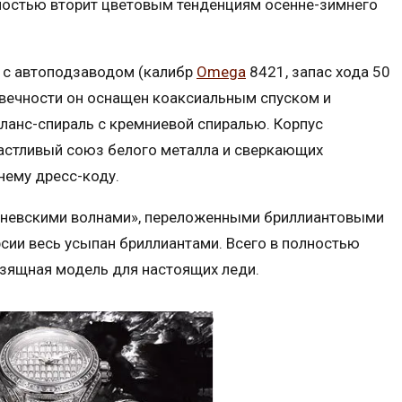
лностью вторит цветовым тенденциям осенне-зимнего
 с автоподзаводом (калибр
Omega
8421, запас хода 50
овечности он оснащен коаксиальным спуском и
анс-спираль с кремниевой спиралью. Корпус
астливый союз белого металла и сверкающих
нему дресс-коду.
еневскими волнами», переложенными бриллиантовыми
сии весь усыпан бриллиантами. Всего в полностью
изящная модель для настоящих леди.