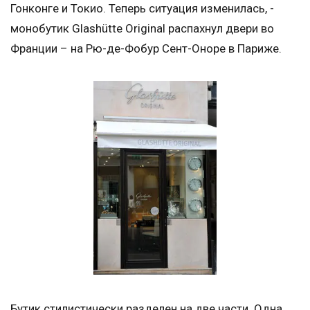
Гонконге и Токио. Теперь ситуация изменилась, -
монобутик Glashütte Original распахнул двери во
Франции – на Рю-де-Фобур Сент-Оноре в Париже.
Бутик стилистически разделен на две части. Одна