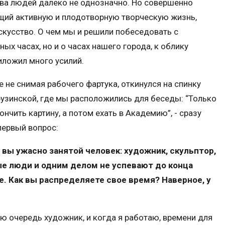
ва людей далеко не однозначно. Но совершенно
ущий активную и плодотворную творческую жизнь,
скусство. О чем мы и решили побеседовать с
ных часах, но и о часах нашего города, к облику
иложил много усилий.
е не снимая рабочего фартука, откинулся на спинку
рузинской, где мы расположились для беседы: “Только
нчить картину, а потом ехать в Академию”, - сразу
первый вопрос:
о вы ужасно занятой человек: художник, скульптор,
ые люди и одним делом не успевают до конца
е. Как вы распределяете свое время? Наверное, у
вую очередь художник, и когда я работаю, времени для