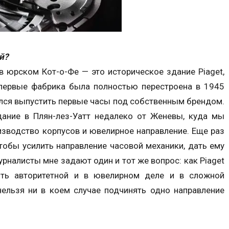
й?
в юрском Кот-о-Фе — это историческое здание Piaget,
первые фабрика была полностью перестроена в 1945
ился выпустить первые часы под собственным брендом.
ание в Плян-лез-Уатт недалеко от Женевы, куда мы
изводство корпусов и ювелирное направление. Еще раз
тобы усилить направление часовой механики, дать ему
рналисты мне задают один и тот же вопрос: как Piaget
быть авторитетной и в ювелирном деле и в сложной
нельзя ни в коем случае подчинять одно направление