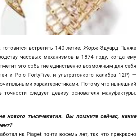
t готовится встретить 140-летие: Жорж-Эдуард Пьяже
одству часовых механизмов в 1874 году, когда ему
t отметит это событие единственно возможным для себя
и и Polo FortyFive, и ультратонкого калибра 12Р) —
лючительными характеристиками. Потому что нынешний
в точности следует девизу основателя мануфактуры:
не нового тысячелетия. Вы помните сейчас, какие
мент?
аботал на Piaget почти восемь лет, так что прекрасно