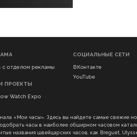
ЛАМА
СОЦИАЛЬНЫЕ СЕТИ
ь с отделом рекламы
ВКонтакте
YouTube
И ПРОЕКТЫ
ow Watch Expo
нала «Мои часы». Здесь вы найдете самые свежие н
 подобрать часы в наиболее обширном часовом катал
ые названия швейцарских часов, как Breguet, Ulysse N