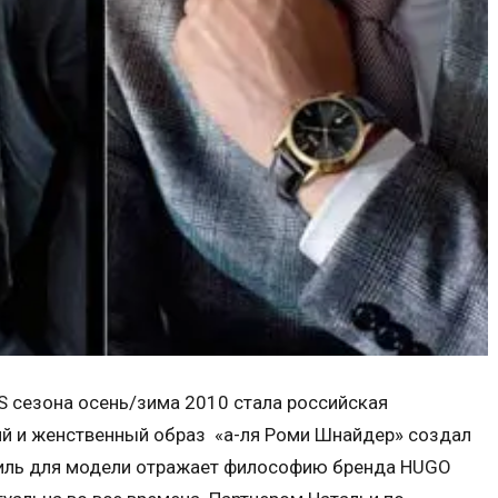
 сезона осень/зима 2010 стала российская
ий и женственный образ «а-ля Роми Шнайдер» создал
тиль для модели отражает философию бренда HUGO