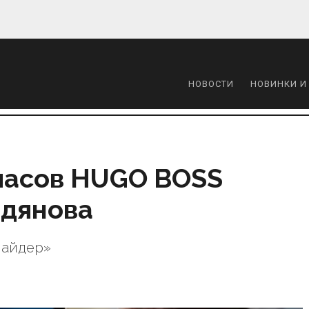
НОВОСТИ
НОВИНКИ И
часов HUGO BOSS
одянова
найдер»