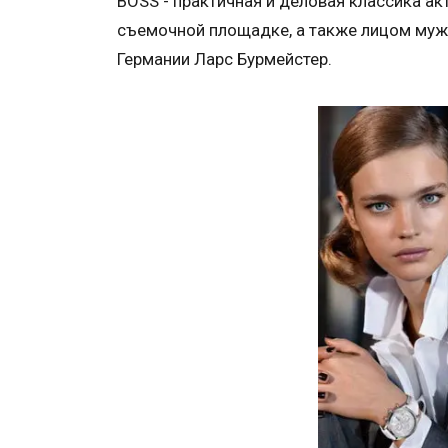
BOSS - практичная и деловая классика ак
съемочной площадке, а также лицом муж
Германии Ларс Бурмейстер.