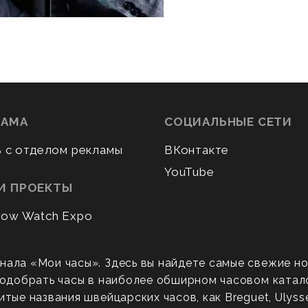
ЛАМА
СОЦИАЛЬНЫЕ СЕТИ
ь с отделом рекламы
ВКонтакте
YouTube
И ПРОЕКТЫ
ow Watch Expo
нала «Мои часы». Здесь вы найдете самые свежие н
 подобрать часы в наиболее обширном часовом катал
ые названия швейцарских часов, как Breguet, Ulysse N