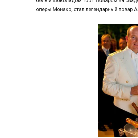
белый шоколадом торт. Поваром на свад
оперы Монако, стал легендарный повар 