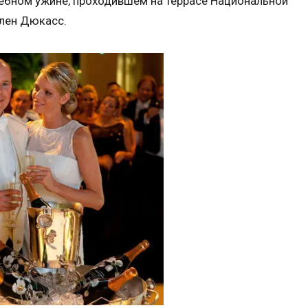
ебном ужине, проходившем на террасе Национальной
Ален Дюкасс.