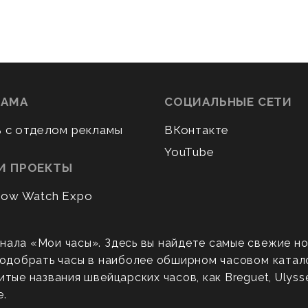
ЛАМА
СОЦИАЛЬНЫЕ СЕТИ
ь с отделом рекламы
ВКонтакте
YouTube
И ПРОЕКТЫ
ow Watch Expo
нала «Мои часы». Здесь вы найдете самые свежие н
 подобрать часы в наиболее обширном часовом катал
ые названия швейцарских часов, как Breguet, Ulysse N
е.