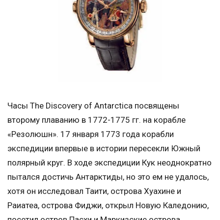
Часы The Discovery of Antarctica посвящены
второму плаванию в 1772-1775 гг. на корабле
«Резолюшн». 17 января 1773 года корабли
экспедиции впервые в истории пересекли Южный
полярный круг. В ходе экспедиции Кук неоднократно
пытался достичь Антарктиды, но это ем не удалось,
хотя он исследовал Таити, острова Хуахине и
Раиатеа, острова Фиджи, открыл Новую Каледонию,
посетил остров Пасхи и Маркизские острова.