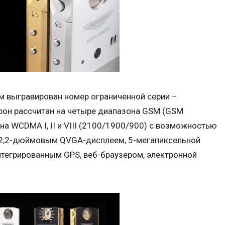
 выгравирован номер ограниченной серии –
фон рассчитан на четыре диапазона GSM (GSM
а WCDMA I, II и VIII (2100/1900/900) с возможностью
н 2,2-дюймовым QVGA-дисплеем, 5-мегапиксельной
нтегрированным GPS, веб-браузером, электронной