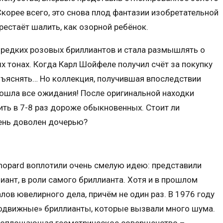
корее всего, это снова плод фантазии изобретательной
рестаёт шалить, как озорной ребёнок.
 редких розовых бриллиантов и стала размышлять о
 тонах. Когда Карл Шойфеле получил счёт за покупку
бъяснять… Но коллекция, получившая впоследствии
зошла все ожидания! После оригинальной находки
ть в 7-8 раз дороже обыкновенных. Стоит ли
чень доволен дочерью?
hopard воплотили очень смелую идею: представили
ант, в роли самого бриллианта. Хотя и в прошлом
ов ювелирного дела, причём не один раз. В 1976 году
одвижные» бриллианты, которые вызвали много шума.