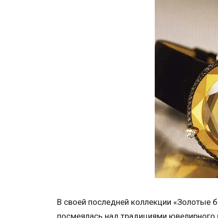
В своей последней коллекции «Золотые б
посмеялась над традициями ювелирного 