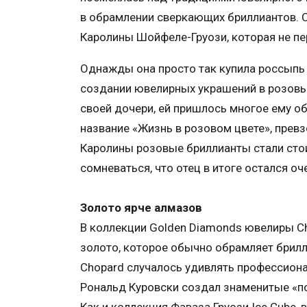
в обрамлении сверкающих бриллиантов. С
Каролины Шойфеле-Груози, которая не пе
Однажды она просто так купила россыпь
создании ювелирных украшений в розовых
своей дочери, ей пришлось многое ему о
название «Жизнь в розовом цвете», прев
Каролины розовые бриллианты стали стои
сомневаться, что отец в итоге остался о
Золото ярче алмазов
В коллекции Golden Diamonds ювелиры C
золото, которое обычно обрамляет брилли
Chopard случалось удивлять профессионал
Рональд Куровски создал знаменитые «п