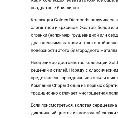
Как и коллекция Фаваза Груози Ice Cube
квадратные бриллианты.
Коллекция Golden Diamonds получилась не
элегантной и красивой. Жёлтое, белое и
огранки (например, грушевидной или сер
драгоценными камнями только добавляет
поверхности этого благородного металла
Неоценимое достоинство коллекции Gold
решений и стилей. Наряду с классически
представлены праздничные колье и шика
Компания Chopard одна из первых обрати
традиционно отличает многоцветная пали
Если присмотреться, золотая сердцевина
диковинный цветок из восточной сказки –