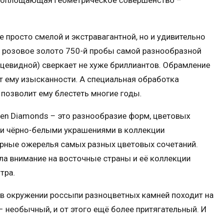
, воплощающая геометрическое совершенство –
 просто смелой и экстравагантной, но и удивительно
ли розовое золото 750-й пробы самой разнообразной
дцевидной) сверкает не хуже бриллиантов. Обрамление
 ему изысканности. А специальная обработка
 позволит ему блестеть многие годы.
en Diamonds – это разнообразие форм, цветовых
ми чёрно-белыми украшениями в коллекции
рные ожерелья самых разных цветовых сочетаний.
ла внимание на восточные страны и её коллекции
тра.
 в окружении россыпи разноцветных камней походит на
 необычный, и от этого ещё более притягательный. И