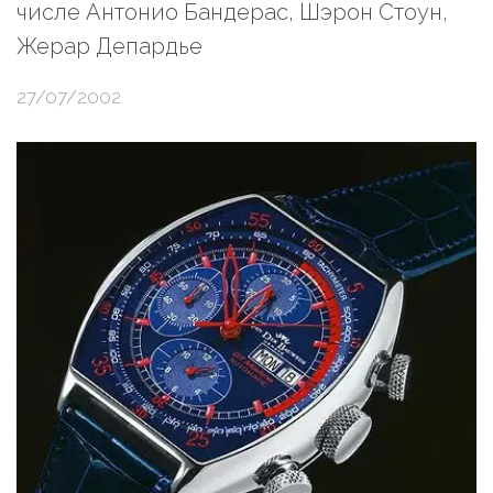
числе Антонио Бандерас, Шэрон Стоун,
Жерар Депардье
27/07/2002