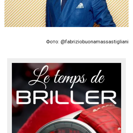
Фото: @fabriziobuonamassastigliani