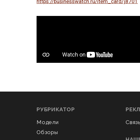
https://businesswatch.ru/item_card/j8701
РУБРИКАТОР
РЕК
Модели
Связ
Обзоры
НАШ