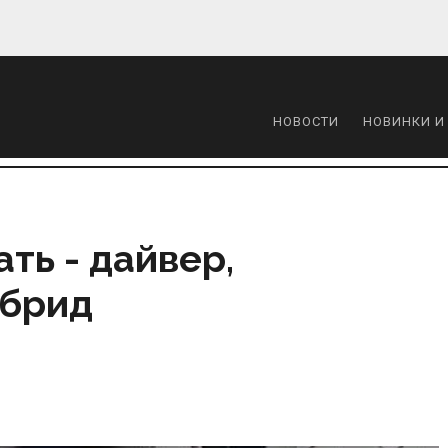
НОВОСТИ
НОВИНКИ И
ть - дайвер,
ибрид