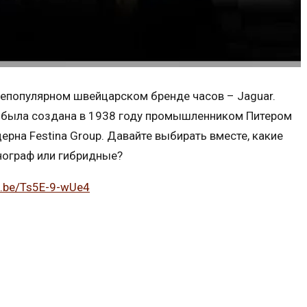
непопулярном швейцарском бренде часов – Jaguar.
а была создана в 1938 году промышленником Питером
ерна Festina Group. Давайте выбирать вместе, какие
онограф или гибридные?
tu.be/Ts5E-9-wUe4